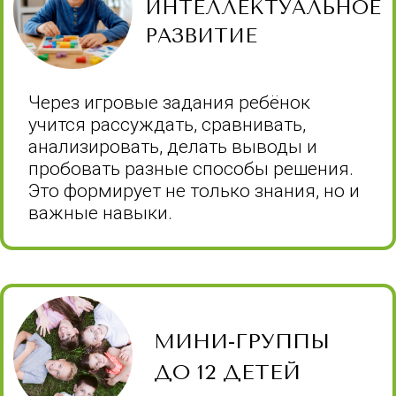
ГИБКАЯ СИСТЕМА
СКИДОК
Как платить меньше, а получить
больше? Очень просто! Чем раньше вы
запишитесь и чем больше вас будет, тем
дешевле.
ВКУСНОЕ
ПИТАНИЕ
В нашем здании есть собственная
столовая, где дети могут спокойно и
комфортно поесть в течение дня. Мы
заботимся о том, чтобы питание было