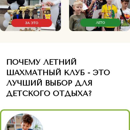
ИНТЕЛЛЕКТУАЛЬНОЕ
РАЗВИТИЕ
Через игровые задания ребёнок
учится рассуждать, сравнивать,
анализировать, делать выводы и
пробовать разные способы решения.
Это формирует не только знания, но и
важные навыки.
МИНИ-ГРУППЫ
ДО 12 ДЕТЕЙ
Это позволяет нам реализовать
идивидуальный подход к каждому
ребенку, много внимания и заботы.