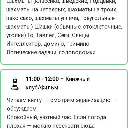
Разовое посещение 2 000 ₽
ЗАПИСАТЬСЯ ДО 1 ИЮНЯ
18000
Запишитесь на любую смену
20 000
и оплатите её до 1 Июня
2026 года по сниженной
цене
ЗАПИСАТЬ ВТОРОГО
РЕБЕНКА
30000
Запишите одного ребенка на
40 000
любую из смен и получите
скидку для второго ребёнка.
ЗАБРОНИРОВАТЬ 2 И
БОЛЕЕ СМЕНЫ
5000
Запишитесь и оплатите 2 и
более смены и получите
скидку на вторую смену