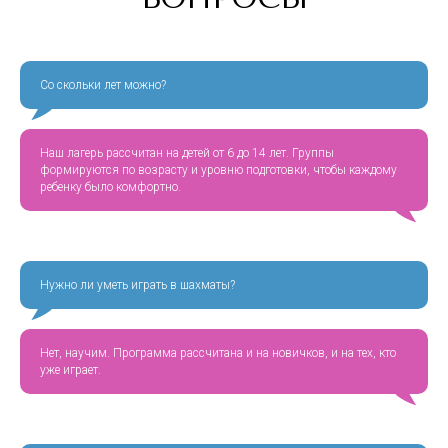
Со скольки лет можно?
Наш лагерь рассчитан на детей от 6 до 14 лет. Группы
формируются по возрасту и уровню подготовки, чтобы каждому
ребенку было комфортно.
Нужно ли уметь играть в шахматы?
Нет, научим. Программа рассчитана и на новичков, и на тех, кто
уже играет.