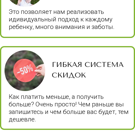
не только сытным, но и вкусным.
ШАХМАТЫ + 20
ЛОГИЧЕСКИХ ИГР
Уникальная программа: от
классических шахмат до треугольных и
шведских вариантов!
УДОБНАЯ
ЛОКАЦИЯ
смена завершилась, но можно посм
Мы находимся в самом центре Нового
Города, до нас удобно добраться
общественным транспортом, а ещё у
нас большая, удобная, а главное -