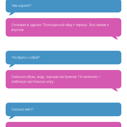
Чем кормят?
Столовая в здании. Полноценный обед + перекус. Всё свежее и
вкусное.
Что брать с собой?
Сменную обувь, воду, хорошее настроение. По желанию —
любимую настольную игру.
Сколько мест?