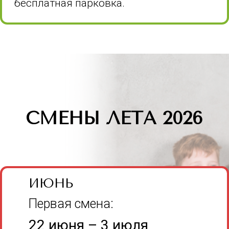
9:00 - 10:30
– Познавательный блок.
Каждый день — новая тема.
Шахматы (классика, шведские, поддавки,
шахматы на четверых, шахматы на троих,
пако сако, шахматы углича, треугольные
шахматы) Шашки (обычные, стоклеточные,
уголки) Го, Тавлеи, Сёги, Сянцы
Интеллектор, домино, тримино.
Логические задачи, головоломки
11:00 - 12:00
– Книжный
клуб/Фильм
Читаем книгу → смотрим экранизацию →
обсуждаем.
Спокойный, уютный час. Если погода
плохая — можно перенести сюда
просмотр.