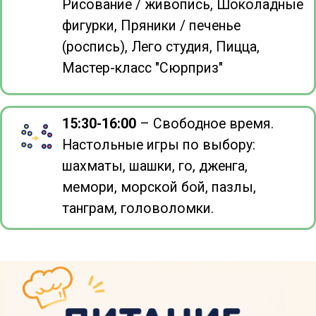
Какие смены Вам подходят
Первая смена. 22 июня - 3 июля
Вторая смена. 13 июля - 24 июля
Третья смена. 10 августа - 21 августа
Забронировать смены
нажимая эту кнопку, вы соглашаетесь с
политикой конфиденциальности