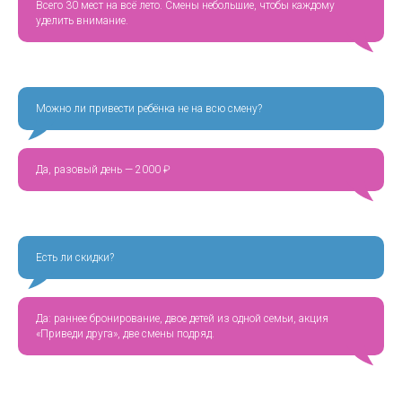
Всего 30 мест на всё лето. Смены небольшие, чтобы каждому
уделить внимание.
Можно ли привести ребёнка не на всю смену?
Да, разовый день — 2000 ₽
Есть ли скидки?
Да: раннее бронирование, двое детей из одной семьи, акция
«Приведи друга», две смены подряд.