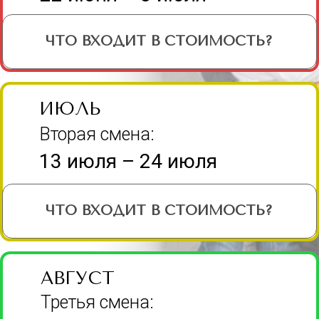
12:00 - 13:00
– Обед. Столовая в
здании. Первое, второе, сок,
булочка. Вкусно и сытно.
13:00 - 14:00
– Прогулка. Свежий
воздух, подвижные игры. Если
погода плохая — вместо прогулки
смотрим фильм.
14:00 - 15:30
Каждый день — новый
мастер-класс:
Рисование / живопись, Шоколадные
фигурки, Пряники / печенье
(роспись), Лего студия, Пицца,
Мастер-класс "Сюрприз"
15:30-16:00
– Свободное время.
Настольные игры по выбору:
шахматы, шашки, го, дженга,
мемори, морской бой, пазлы,